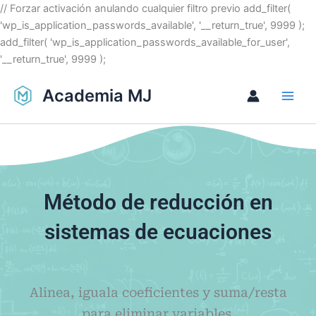
Ir
// Forzar activación anulando cualquier filtro previo add_filter(
al
'wp_is_application_passwords_available', '__return_true', 9999 );
contenido
add_filter( 'wp_is_application_passwords_available_for_user',
'__return_true', 9999 );
Academia MJ
Método de reducción en
sistemas de ecuaciones
Alinea, iguala coeficientes y suma/resta
para eliminar variables.