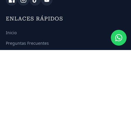
ENLACES RÁPIDOS
Inicio
Preguntas Frecuentes
Contacto y Reservas
CONTACTO
Rda. de Belén, 21
18320 Santa Fe, Granada
+34 679 71 06 64
aprueba@academia-santafe.es