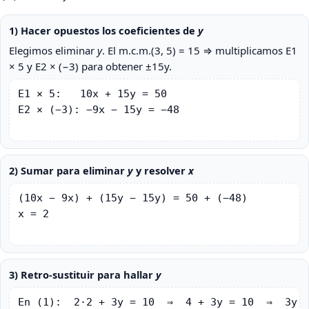
1) Hacer opuestos los coeficientes de
y
Elegimos eliminar
y
. El m.c.m.(3, 5) = 15 ⇒ multiplicamos E1
× 5 y E2 × (−3) para obtener ±15y.
E1 × 5:   10x + 15y = 50

E2 × (−3): −9x − 15y = −48

2) Sumar para eliminar
y
y resolver
x
(10x − 9x) + (15y − 15y) = 50 + (−48)

x = 2

3) Retro-sustituir para hallar
y
En (1):  2·2 + 3y = 10  ⇒  4 + 3y = 10  ⇒  3y =