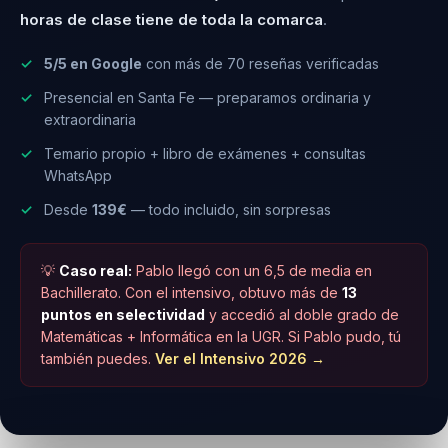
horas de clase tiene de toda la comarca
.
Ingeniería de Tecnologías de
Telecomunicación + Electrónica
5/5 en Google
con más de 70 reseñas verificadas
10,520
Presencial en Santa Fe — preparamos ordinaria y
extraordinaria
Temario propio + libro de exámenes + consultas
Administración y Dirección de Empresas
WhatsApp
10,415
Desde
139€
— todo incluido, sin sorpresas
Terapia Ocupacional
💡
Caso real:
Pablo llegó con un 6,5 de media en
10,409
Bachillerato. Con el intensivo, obtuvo más de
13
puntos en selectividad
y accedió al doble grado de
Matemáticas + Informática en la UGR. Si Pablo pudo, tú
Estadística
también puedes.
Ver el Intensivo 2026 →
10,391