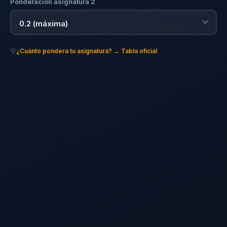
Ponderación asignatura 2
💡
¿Cuánto pondera tu asignatura? → Tabla oficial
0
5
10
14
📚 Media Bachillerato
—
📝 Media Fase General
—