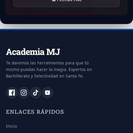
Estudios de Arquitectura
9,450
Edificación + Administración y Dirección de
Empresas
9,397
Academia MJ
Te daremos las herramientas para que tú
Logopedia
mismo puedas hacer la magia. Expertos en
9,190
Bachillerato y Selectividad en Santa Fe.
Derecho
9,141
ENLACES RÁPIDOS
Ingeniería Química
Inicio
8,780