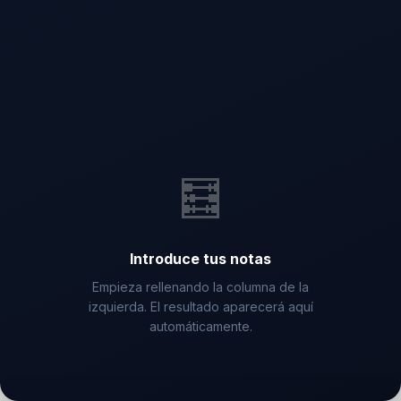
🎓 Nota de Acceso
—
(Bach×0.6 + PAU×0.4)
⭐ Fase de Admisión
+0.00
🧮
Introduce tus notas
Empieza rellenando la columna de la
izquierda. El resultado aparecerá aquí
automáticamente.