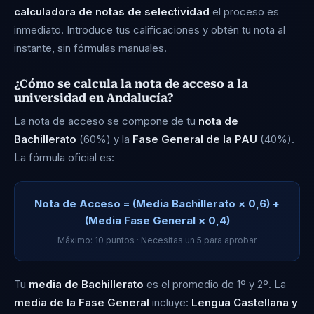
calculadora de notas de selectividad
Enfermería
el proceso es
inmediato. Introduce tus calificaciones y obtén tu nota al
12,642
instante, sin fórmulas manuales.
Educación Primaria + Estudios Ingleses
¿Cómo se calcula la nota de acceso a la
universidad en Andalucía?
12,610
La nota de acceso se compone de tu
nota de
Bachillerato
(60%) y la
Fase General de la PAU
(40%).
Matemáticas
La fórmula oficial es:
12,587
Nota de Acceso = (Media Bachillerato × 0,6) +
Fisioterapia
(Media Fase General × 0,4)
12,560
Máximo: 10 puntos · Necesitas un 5 para aprobar
Tu
media de Bachillerato
es el promedio de 1º y 2º. La
Nutrición Humana y Dietética + Ciencia y
Tecnología de los Alimentos
media de la Fase General
incluye:
Lengua Castellana y