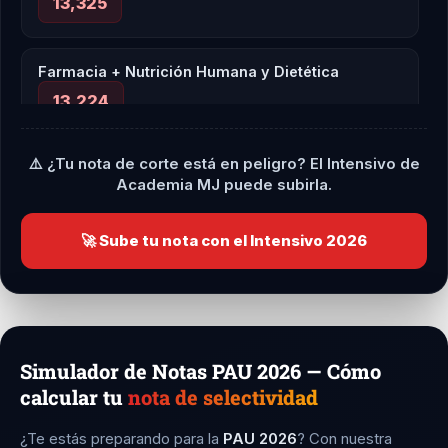
13,325
Farmacia + Nutrición Humana y Dietética
13,224
⚠️ ¿Tu nota de corte está en peligro? El Intensivo de
Odontología
Academia MJ puede subirla.
13,130
🚀 Sube tu nota con el Intensivo 2026
Estudios Ingleses + Filología Hispánica
12,862
Biotecnología
Simulador de Notas PAU 2026 — Cómo
calcular tu
nota de selectividad
12,784
¿Te estás preparando para la
PAU 2026
? Con nuestra