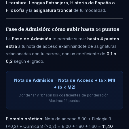
12,421
Literatura
,
Lengua Extranjera
,
Historia de España o
Filosofía
y la
asignatura troncal
de tu modalidad.
Física
Fase de Admisión: cómo subir hasta 14 puntos
12,416
La
Fase de Admisión
te permite sumar
hasta 4 puntos
extra
a tu nota de acceso examinándote de asignaturas
Bioquímica
relacionadas con tu carrera, con un coeficiente de
0,1 o
12,412
0,2
según el grado.
Traducción e Interpretación Inglés + Turismo
Nota de Admisión = Nota de Acceso + (a × M1)
12,273
+ (b × M2)
Donde "a" y "b" son los coeficientes de ponderación ·
Máximo: 14 puntos
Ingeniería Informática + Administración y
Dirección de Empresas
Ejemplo práctico:
Nota de acceso 8,00 + Biología 9
12,156
(×0,2) + Química 8 (×0,2) = 8,00 + 1,80 + 1,60 =
11,40