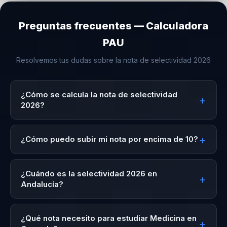
Nutrición Humana y Dietética
10,362
Preguntas frecuentes — Calculadora
PAU
Educación Primaria + Estudios Franceses
Resolvemos tus dudas sobre la nota de selectividad 2026
10,104
¿Cómo se calcula la nota de selectividad
Fisioterapia (ME)
2026?
10,089
¿Cómo puedo subir mi nota por encima de 10?
Ciencias Políticas y de la Administración
10,000
¿Cuándo es la selectividad 2026 en
Andalucía?
Biología
9,905
¿Qué nota necesito para estudiar Medicina en