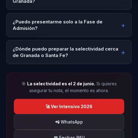
Granada?
Comunicación Audiovisual
¿Puedo presentarme solo a la Fase de
9,599
Admisión?
Bellas Artes
¿Dónde puedo preparar la selectividad cerca
9,552
de Granada o Santa Fe?
Educación Primaria
9,532
🎯
La selectividad es el 2 de junio.
Si quieres
asegurar tu nota, el momento es ahora.
Ingeniería Civil + Administración y Dirección de
🚀 Ver Intensivo 2026
Empresas
9,522
📲 WhatsApp
📅 Fechas PAU