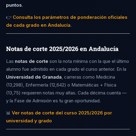
puntos
.
Ciencias de la Actividad Física y del Deporte
👉
Consulta los parámetros de ponderación oficiales
11,881
de cada grado en Andalucía
.
Traducción e Interpretación Inglés
Notas de corte 2025/2026 en Andalucía
11,778
Las
notas de corte
son la nota mínima con la que el último
alumno fue admitido en cada grado el curso anterior. En la
Psicología
Universidad de Granada
, carreras como Medicina
11,396
(13,298), Enfermería (12,642) o Matemáticas + Física
(13,75) requieren notas muy altas. Cada décima cuenta —
y la Fase de Admisión es tu gran oportunidad.
Enfermería (ME)
11,320
📊
Ver notas de corte del curso 2025/2026 por
universidad y grado
Administración y Dirección de Empresas +
Derecho