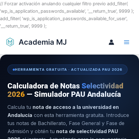
Ir
// Forzar activación anulando cualquier filtro previo add_filter(
al
'wp_is_application_passwords_available', '__return_true', 9999 );
contenido
add_filter( 'wp_is_application_passwords_available_for_user',
'__return_true', 9999 );
Academia MJ
HERRAMIENTA GRATUITA · ACTUALIZADA PAU 2026
Calculadora de Notas
Selectividad
2026
— Simulador PAU Andalucía
Calcula tu
nota de acceso a la universidad en
Andalucía
con esta herramienta gratuita. Introduce
tus notas de Bachillerato, Fase General y Fase de
Admisión y obtén tu
nota de selectividad PAU