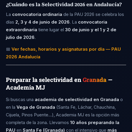
¿Cuándo es la Selectividad 2026 en Andalucía?
11,177
La
convocatoria ordinaria
de la PAU 2026 se celebra los
días
2, 3 y 4 de junio de 2026
. La
convocatoria
Criminología
extraordinaria
tiene lugar el
30 de junio y el 1 y 2 de
julio de 2026
11,085
.
📅
Ver fechas, horarios y asignaturas por día — PAU
2026 Andalucía
Farmacia
11,082
Preparar la selectividad en
Granada
—
Academia MJ
Marketing e Investigación de Mercados
10,719
Si buscas una
academia de selectividad en Granada
o
en la
Vega de Granada
(Santa Fe, Láchar, Chauchina,
Cijuela, Pinos Puente…), Academia MJ es la opción más
Ingeniería Informática
completa de la zona. Llevamos
10 años preparando la
10,572
PAU
en
Santa Fe (Granada)
con el intensivo que
más