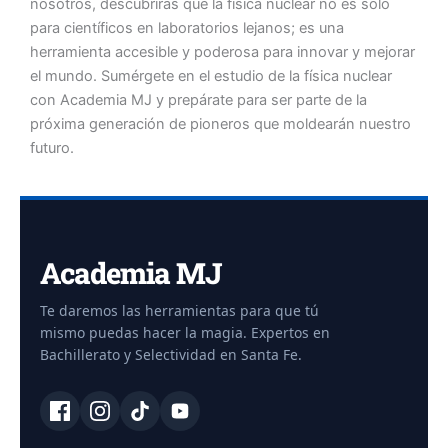
nosotros, descubrirás que la física nuclear no es solo
para científicos en laboratorios lejanos; es una
herramienta accesible y poderosa para innovar y mejorar
el mundo. Sumérgete en el estudio de la física nuclear
con Academia MJ y prepárate para ser parte de la
próxima generación de pioneros que moldearán nuestro
futuro.
Academia MJ
Te daremos las herramientas para que tú
mismo puedas hacer la magia. Expertos en
Bachillerato y Selectividad en Santa Fe.