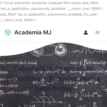
Ir
// Forzar activación anulando cualquier filtro previo add_filter(
al
'wp_is_application_passwords_available', '__return_true', 9999 );
contenido
add_filter( 'wp_is_application_passwords_available_for_user',
'__return_true', 9999 );
Academia MJ
Calculadora de ecuación
cuadrática – Resuelve paso a
paso online