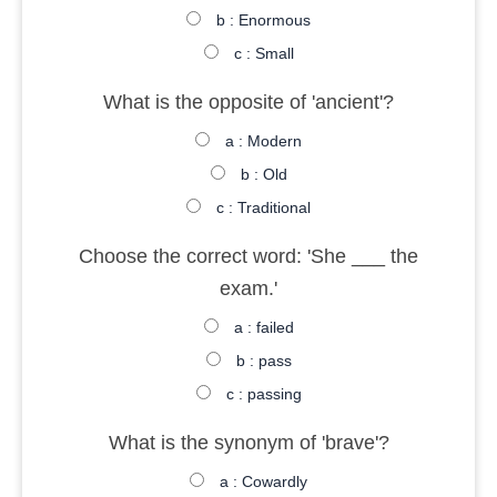
b : Enormous
c : Small
What is the opposite of 'ancient'?
a : Modern
b : Old
c : Traditional
Choose the correct word: 'She ___ the
exam.'
a : failed
b : pass
c : passing
What is the synonym of 'brave'?
a : Cowardly