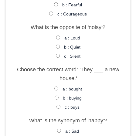
b : Fearful
c : Courageous
What is the opposite of 'noisy'?
a : Loud
b : Quiet
c : Silent
Choose the correct word: 'They ___ a new
house.'
a : bought
b : buying
c : buys
What is the synonym of 'happy'?
a : Sad