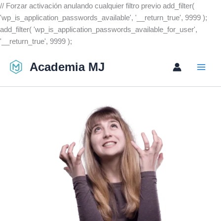
Ir
// Forzar activación anulando cualquier filtro previo add_filter(
al
'wp_is_application_passwords_available', '__return_true', 9999 );
contenido
add_filter( 'wp_is_application_passwords_available_for_user',
'__return_true', 9999 );
Academia MJ