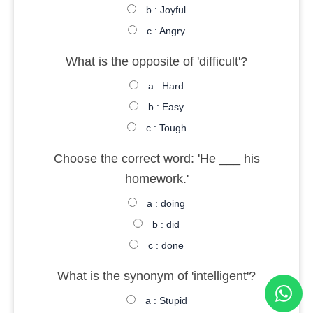
b : Joyful
c : Angry
What is the opposite of 'difficult'?
a : Hard
b : Easy
c : Tough
Choose the correct word: 'He ___ his
homework.'
a : doing
b : did
c : done
What is the synonym of 'intelligent'?
a : Stupid