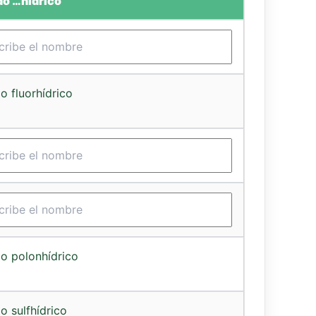
do …hídrico
o fluorhídrico
o polonhídrico
o sulfhídrico