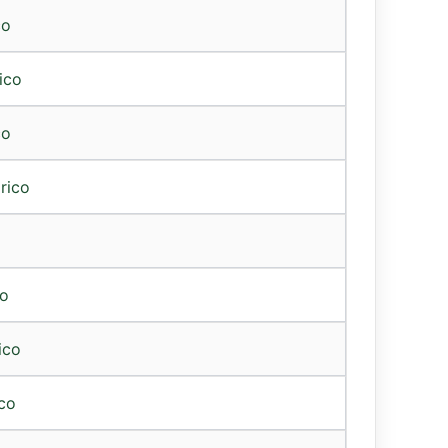
co
ico
co
rico
co
ico
ico