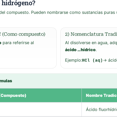
 hidrógeno?
o del compuesto. Pueden nombrarse como sustancias puras 
C (Como compuesto)
2) Nomenclatura Tradi
o
para referirse al
Al disolverse en agua, ad
ácido …hídrico
.
Ejemplo:
→ ácid
HCl (aq)
rmulas
 (Compuesto)
Nombre Tradici
Ácido fluorhídr