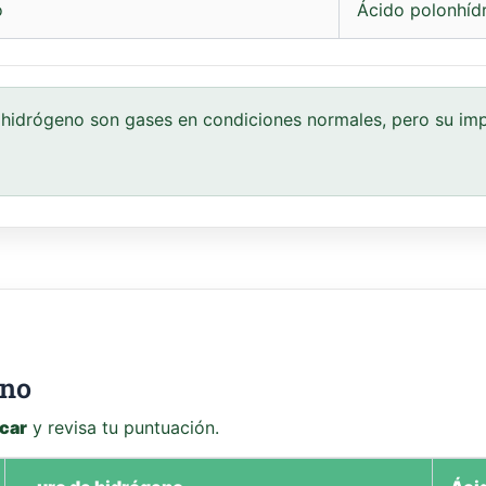
o
Ácido polonhíd
hidrógeno son gases en condiciones normales, pero su imp
eno
icar
y revisa tu puntuación.