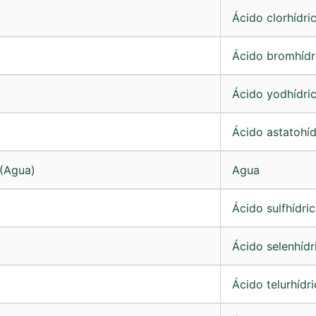
Ácido clorhídri
Ácido bromhídr
Ácido yodhídri
Ácido astatohíd
 (Agua)
Agua
Ácido sulfhídri
o
Ácido selenhídr
Ácido telurhídr