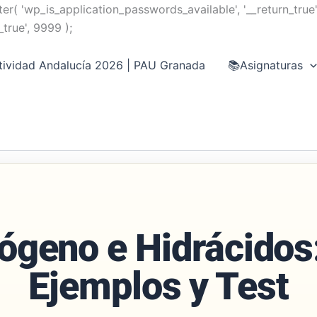
Ir
ter( 'wp_is_application_passwords_available', '__return_true'
al
true', 9999 );
contenido
tividad Andalucía 2026 | PAU Granada
📚Asignaturas
rógeno e Hidrácidos
Ejemplos y Test