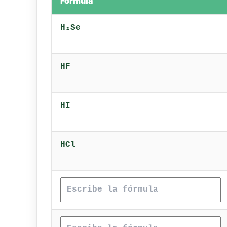
Fórmula
H₂Se
HF
HI
HCl